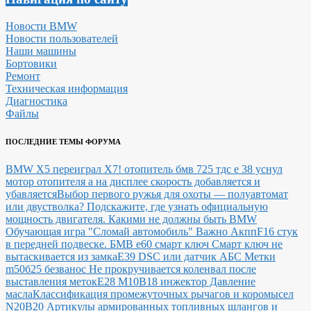
Новости BMW
Новости пользователей
Наши машины
Бортовики
Ремонт
Техническая информация
Диагностика
Файлы
ПОСЛЕДНИЕ ТЕМЫ ФОРУМА
BMW X5 переиграл X7!
отопитель бмв 725 тдс е 38 уснул
мотор отопителя а на дисплее скорость добавляется и
убавляется
Выбор первого ружья для охоты — полуавтомат
или двустволка?
Подскажите, где узнать официальную
мощность двигателя.
Какими не должны быть BMW
Обучающая игра "Сломай автомобиль"
Важно Акпп
F16 стук
в передней подвеске.
БМВ е60 смарт ключ Смарт ключ не
вытаскивается из замка
E39 DSC или датчик АБС
Метки
m50б25 безванос Не прокручивается коленвал после
выставления меток
Е28 М10В18 инжектор Давление
масла
Классификация промежуточных рычагов и коромысел
N20B20
Артикулы армированных топливных шлангов и