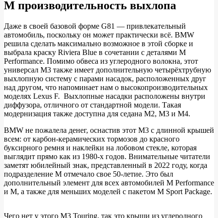
на
М производительность выхлопа
BMW
Даже в своей базовой форме G81 — привлекательный
Welt
автомобиль, поскольку он может практически всё. BMW
решила сделать максимально возможное в этой сборке и
выбрала краску Riviera Blue в сочетании с деталями M
Performance. Помимо обвеса из углеродного волокна, этот
универсал M3 также имеет дополнительную четырёхтрубную
выхлопную систему с парами насадок, расположенных друг
над другом, что напоминает нам о высокопроизводительных
моделях Lexus F. Выхлопные насадки расположены внутри
диффузора, отличного от стандартной модели. Такая
модернизация также доступна для седана M2, M3 и M4.
BMW не пожалела денег, оснастив этот M3 с длинной крышей
всем: от карбон-керамических тормозов до красного
буксирного ремня и наклейки на лобовом стекле, которая
выглядит прямо как из 1980-х годов. Внимательные читатели
заметят юбилейный знак, представленный в 2022 году, когда
подразделение М отмечало свое 50-летие. Это был
дополнительный элемент для всех автомобилей M Performance
и M, а также для меньших моделей с пакетом M Sport Package.
Чего нет у этого M3 Touring, так это крыши из углеродного