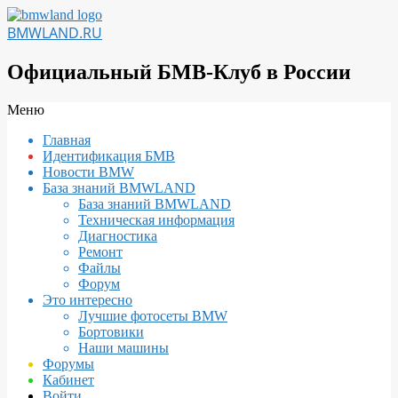
Перейти
к
BMWLAND.RU
содержимому
Официальный БМВ-Клуб в России
Вторичное
Меню
меню
Главная
навигации
Идентификация БМВ
Новости BMW
База знаний BMWLAND
База знаний BMWLAND
Техническая информация
Диагностика
Ремонт
Файлы
Форум
Это интересно
Лучшие фотосеты BMW
Бортовики
Наши машины
Форумы
Кабинет
Войти