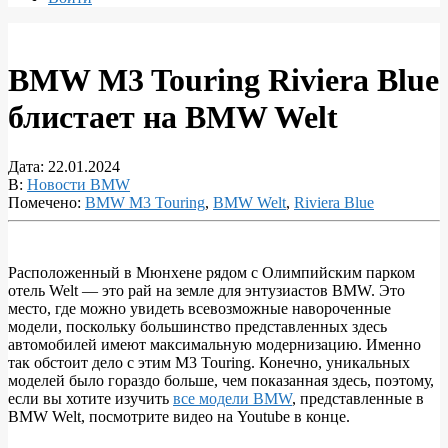
BMW M3 Touring Riviera Blue
блистает на BMW Welt
Дата:
22.01.2024
В:
Новости BMW
Помечено:
BMW M3 Touring
,
BMW Welt
,
Riviera Blue
Расположенный в Мюнхене рядом с Олимпийским парком
отель Welt — это рай на земле для энтузиастов BMW. Это
BMW
место, где можно увидеть всевозможные навороченные
M3
модели, поскольку большинство представленных здесь
автомобилей имеют максимальную модернизацию. Именно
Touring
так обстоит дело с этим M3 Touring. Конечно, уникальных
Riviera
моделей было гораздо больше, чем показанная здесь, поэтому,
если вы хотите изучить
все модели BMW
, представленные в
Blue
BMW Welt, посмотрите видео на Youtube в конце.
блистает