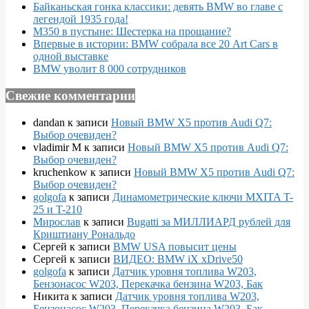
Байканьская гонка классики: девять BMW во главе с
легендой 1935 года!
M350 в пустыне: Шестерка на прощание?
Впервые в истории: BMW собрала все 20 Art Cars в
одной выставке
BMW уволит 8 000 сотрудников
Свежие комментарии
dandan
к записи
Новый BMW X5 против Audi Q7:
Выбор очевиден?
vladimir M
к записи
Новый BMW X5 против Audi Q7:
Выбор очевиден?
kruchenkow
к записи
Новый BMW X5 против Audi Q7:
Выбор очевиден?
golgofa
к записи
Динамометрические ключи MXITA T-
25 и T-210
Мирослав
к записи
Bugatti за МИЛЛИАРД рублей для
Криштиану Рональдо
Сергей
к записи
BMW USA повысит цены
Сергей
к записи
ВИДЕО: BMW iX xDrive50
golgofa
к записи
Датчик уровня топлива W203,
Бензонасос W203, Перекачка бензина W203, Бак
Никита
к записи
Датчик уровня топлива W203,
Бензонасос W203, Перекачка бензина W203, Бак