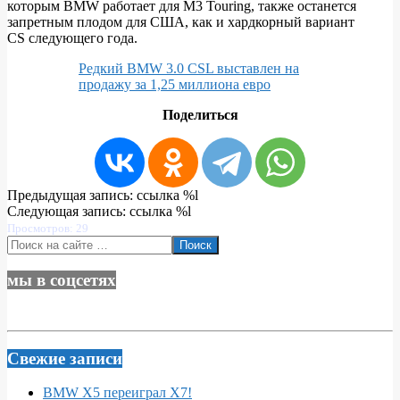
которым BMW работает для M3 Touring, также останется
запретным плодом для США, как и хардкорный вариант
CS следующего года.
Редкий BMW 3.0 CSL выставлен на
продажу за 1,25 миллиона евро
Поделиться
2024-
Предыдущая запись: ссылка %l
01-
Следующая запись: ссылка %l
22
Просмотров: 29
Поиск
мы в соцсетях
Свежие записи
BMW X5 переиграл X7!