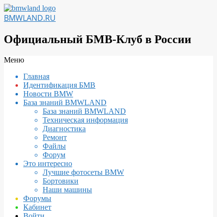
Перейти
к
BMWLAND.RU
содержимому
Официальный БМВ-Клуб в России
Вторичное
Меню
меню
Главная
навигации
Идентификация БМВ
Новости BMW
База знаний BMWLAND
База знаний BMWLAND
Техническая информация
Диагностика
Ремонт
Файлы
Форум
Это интересно
Лучшие фотосеты BMW
Бортовики
Наши машины
Форумы
Кабинет
Войти