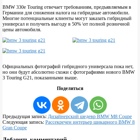
BMW 330e Touring отвечает требованиям, предъявляемым в
Германии для снижения налога на гибридные автомобили.
Многие потенциальные клиенты могут заказать гибридный
универсал и получить выгоду в 50% \от полной розничной
цены автомобиля.
Официальных фотографий гибридного универсала пока нет,
но они будут абсолютно схожи с фотографиями нового BMW
3 Touring G21, показанными выше.
Поделиться
2019-
Предыдущая запись:
Дизайнерский шедевр BMW M8 Coupe
06-
Следующая запись:
Рассекречен интерьер шикарного BMW 8
12
Gran Coupe
Добавить комментарий