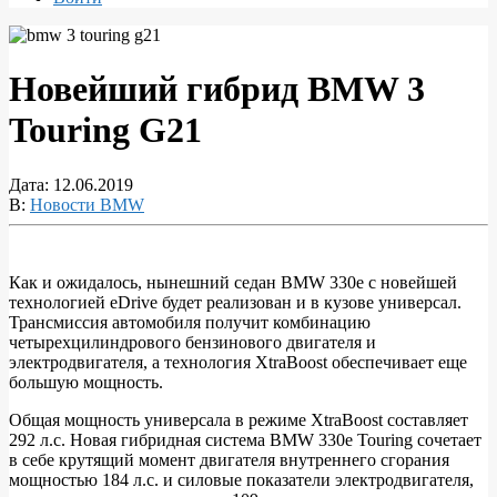
Новейший гибрид BMW 3
Touring G21
Дата:
12.06.2019
В:
Новости BMW
Как и ожидалось, нынешний седан BMW 330e с новейшей
технологией eDrive будет реализован и в кузове универсал.
Новейший
Трансмиссия автомобиля получит комбинацию
гибрид
четырехцилиндрового бензинового двигателя и
электродвигателя, а технология XtraBoost обеспечивает еще
BMW
большую мощность.
3
Общая мощность универсала в режиме XtraBoost составляет
Touring
292 л.с. Новая гибридная система BMW 330e Touring сочетает
G21
в себе крутящий момент двигателя внутреннего сгорания
мощностью 184 л.с. и силовые показатели электродвигателя,