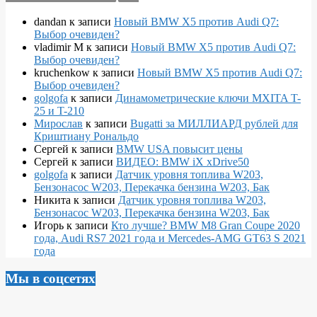
dandan
к записи
Новый BMW X5 против Audi Q7:
Выбор очевиден?
vladimir M
к записи
Новый BMW X5 против Audi Q7:
Выбор очевиден?
kruchenkow
к записи
Новый BMW X5 против Audi Q7:
Выбор очевиден?
golgofa
к записи
Динамометрические ключи MXITA T-
25 и T-210
Мирослав
к записи
Bugatti за МИЛЛИАРД рублей для
Криштиану Рональдо
Сергей
к записи
BMW USA повысит цены
Сергей
к записи
ВИДЕО: BMW iX xDrive50
golgofa
к записи
Датчик уровня топлива W203,
Бензонасос W203, Перекачка бензина W203, Бак
Никита
к записи
Датчик уровня топлива W203,
Бензонасос W203, Перекачка бензина W203, Бак
Игорь
к записи
Кто лучше? BMW M8 Gran Coupe 2020
года, Audi RS7 2021 года и Mercedes-AMG GT63 S 2021
года
Мы в соцсетях