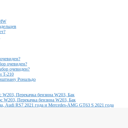
BMW
адельцев
ет?
!
очевиден?
ор очевиден?
бор очевиден?
и T-210
иштиану Рональдо
с W203, Перекачка бензина W203, Бак
с W203, Перекачка бензина W203, Бак
, Audi RS7 2021 года и Mercedes-AMG GT63 S 2021 года