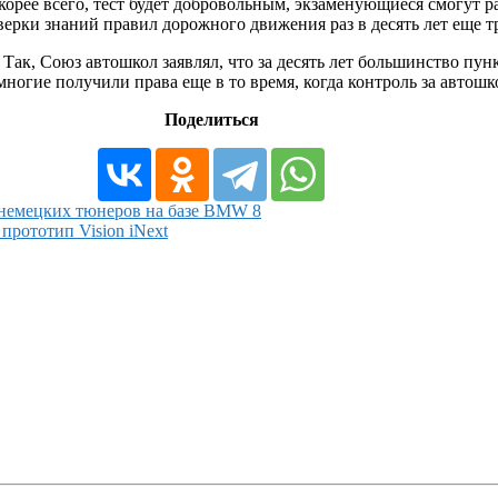
орее всего, тест будет добровольным, экзаменующиеся смогут 
рки знаний правил дорожного движения раз в десять лет еще тр
 Так, Союз автошкол заявлял, что за десять лет большинство п
многие получили права еще в то время, когда контроль за автош
Поделиться
 немецких тюнеров на базе BMW 8
прототип Vision iNext