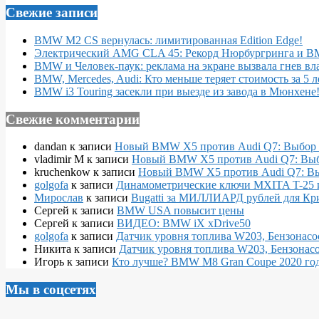
Свежие записи
BMW M2 CS вернулась: лимитированная Edition Edge!
Электрический AMG CLA 45: Рекорд Нюрбургринга и 
BMW и Человек-паук: реклама на экране вызвала гнев вл
BMW, Mercedes, Audi: Кто меньше теряет стоимость за 5 л
BMW i3 Touring засекли при выезде из завода в Мюнхене
Свежие комментарии
dandan
к записи
Новый BMW X5 против Audi Q7: Выбор 
vladimir M
к записи
Новый BMW X5 против Audi Q7: Выб
kruchenkow
к записи
Новый BMW X5 против Audi Q7: Вы
golgofa
к записи
Динамометрические ключи MXITA T-25 
Мирослав
к записи
Bugatti за МИЛЛИАРД рублей для Кр
Сергей
к записи
BMW USA повысит цены
Сергей
к записи
ВИДЕО: BMW iX xDrive50
golgofa
к записи
Датчик уровня топлива W203, Бензонасо
Никита
к записи
Датчик уровня топлива W203, Бензонасо
Игорь
к записи
Кто лучше? BMW M8 Gran Coupe 2020 года
Мы в соцсетях