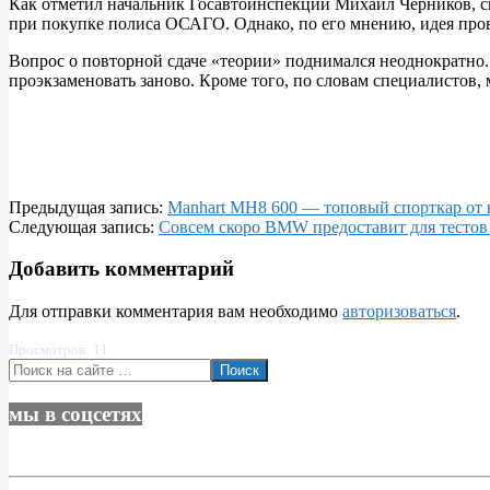
Как отметил начальник Госавтоинспекции Михаил Черников, ск
на
при покупке полиса ОСАГО. Однако, по его мнению, идея прове
знание
Вопрос о повторной сдаче «теории» поднимался неоднократно.
ПДД
проэкзаменовать заново. Кроме того, по словам специалистов, 
при
замене
прав?
2018-
Предыдущая запись:
Manhart MH8 600 — топовый спорткар от
12-
Следующая запись:
Совсем скоро BMW предоставит для тестов 
20
Добавить комментарий
Для отправки комментария вам необходимо
авторизоваться
.
Просмотров: 11
Поиск
мы в соцсетях