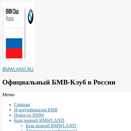
Перейти
к
содержимому
BMWLAND.RU
Официальный БМВ-Клуб в России
Вторичное
Меню
меню
Главная
навигации
Идентификация БМВ
Новости BMW
База знаний BMWLAND
База знаний BMWLAND
Техническая информация