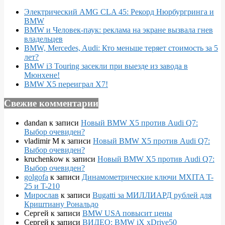
Электрический AMG CLA 45: Рекорд Нюрбургринга и
BMW
BMW и Человек-паук: реклама на экране вызвала гнев
владельцев
BMW, Mercedes, Audi: Кто меньше теряет стоимость за 5
лет?
BMW i3 Touring засекли при выезде из завода в
Мюнхене!
BMW X5 переиграл X7!
Свежие комментарии
dandan
к записи
Новый BMW X5 против Audi Q7:
Выбор очевиден?
vladimir M
к записи
Новый BMW X5 против Audi Q7:
Выбор очевиден?
kruchenkow
к записи
Новый BMW X5 против Audi Q7:
Выбор очевиден?
golgofa
к записи
Динамометрические ключи MXITA T-
25 и T-210
Мирослав
к записи
Bugatti за МИЛЛИАРД рублей для
Криштиану Рональдо
Сергей
к записи
BMW USA повысит цены
Сергей
к записи
ВИДЕО: BMW iX xDrive50