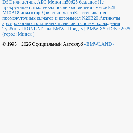
DSC или датчик АБС
Метки m50б25 безванос Не
прокручивается коленвал после выставления меток
Е28
М10В18 инжектор Давление масла
Классификация
промежуточных рычагов и коромысел N20B20
Артикулы
армированных топливных шлангов и систем охлаждения
Турбины IRONUNIT на BMW.
[Продам] BMW X5 xDrive 2025
(город: Минск )
© 1995—2026 Официальный Автоклуб
«BMWLAND»