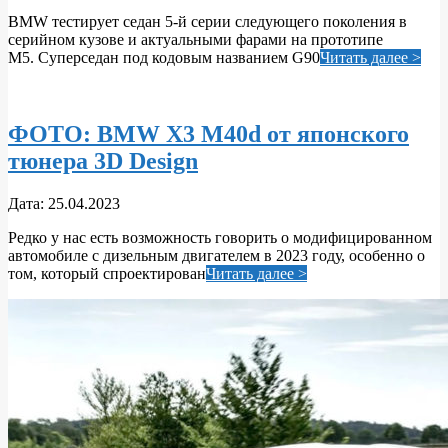
04-
BMW тестирует седан 5-й серии следующего поколения в
26
серийном кузове и актуальными фарами на прототипе
M5. Суперседан под кодовым названием G90
Читать далее >
ФОТО: BMW X3 M40d от японского
тюнера 3D Design
2023-
Дата:
25.04.2023
04-
Редко у нас есть возможность говорить о модифицированном
25
автомобиле с дизельным двигателем в 2023 году, особенно о
том, который спроектирован
Читать далее >