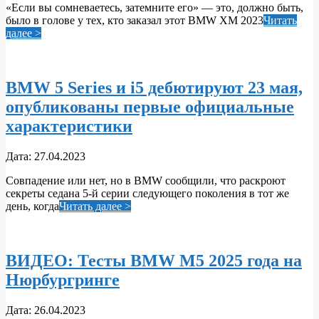
«Если вы сомневаетесь, затемните его» — это, должно быть,
28
было в голове у тех, кто заказал этот BMW XM 2023
Читать
далее >
BMW 5 Series и i5 дебютируют 23 мая,
опубликованы первые официальные
характеристики
2023-
Дата:
27.04.2023
04-
Совпадение или нет, но в BMW сообщили, что раскроют
27
секреты седана 5-й серии следующего поколения в тот же
день, когда
Читать далее >
ВИДЕО: Тесты BMW M5 2025 года на
Нюрбургринге
2023-
Дата:
26.04.2023