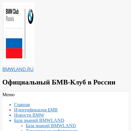
Перейти
к
содержимому
BMWLAND.RU
Официальный БМВ-Клуб в России
Вторичное
Меню
меню
Главная
навигации
Идентификация БМВ
Новости BMW
База знаний BMWLAND
База знаний BMWLAND
Техническая информация