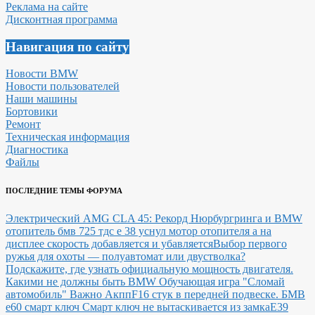
Реклама на сайте
Дисконтная программа
Навигация по сайту
Новости BMW
Новости пользователей
Наши машины
Бортовики
Ремонт
Техническая информация
Диагностика
Файлы
ПОСЛЕДНИЕ ТЕМЫ ФОРУМА
Электрический AMG CLA 45: Рекорд Нюрбургринга и BMW
отопитель бмв 725 тдс е 38 уснул мотор отопителя а на
дисплее скорость добавляется и убавляется
Выбор первого
ружья для охоты — полуавтомат или двустволка?
Подскажите, где узнать официальную мощность двигателя.
Какими не должны быть BMW
Обучающая игра "Сломай
автомобиль"
Важно Акпп
F16 стук в передней подвеске.
БМВ
е60 смарт ключ Смарт ключ не вытаскивается из замка
E39