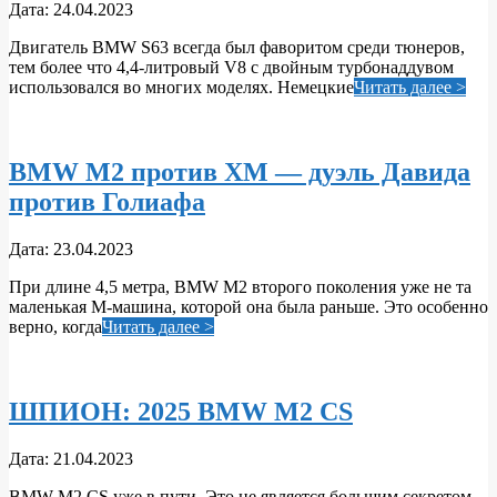
2023-
Дата:
24.04.2023
04-
Двигатель BMW S63 всегда был фаворитом среди тюнеров,
24
тем более что 4,4-литровый V8 с двойным турбонаддувом
использовался во многих моделях. Немецкие
Читать далее >
BMW M2 против XM — дуэль Давида
против Голиафа
2023-
Дата:
23.04.2023
04-
При длине 4,5 метра, BMW M2 второго поколения уже не та
23
маленькая М-машина, которой она была раньше. Это особенно
верно, когда
Читать далее >
ШПИОН: 2025 BMW M2 CS
2023-
Дата:
21.04.2023
04-
BMW M2 CS уже в пути. Это не является большим секретом,