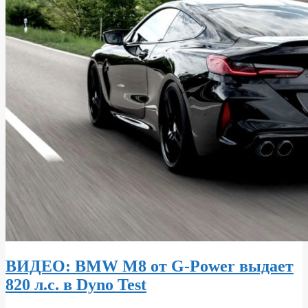
ВИДЕО: BMW M8 от G-Power выдает
820 л.с. в Dyno Test