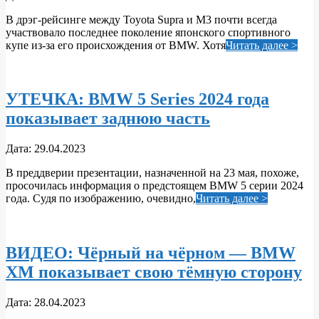
04-
В дрэг-рейсинге между Toyota Supra и M3 почти всегда
30
участвовало последнее поколение японского спортивного
купе из-за его происхождения от BMW. Хотя
Читать далее >
УТЕЧКА: BMW 5 Series 2024 года
показывает заднюю часть
2023-
Дата:
29.04.2023
04-
В преддверии презентации, назначенной на 23 мая, похоже,
29
просочилась информация о предстоящем BMW 5 серии 2024
года. Судя по изображению, очевидно,
Читать далее >
ВИДЕО: Чёрный на чёрном — BMW
XM показывает свою тёмную сторону
2023-
Дата:
28.04.2023
04-