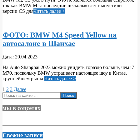
21
так как BMW M за последние несколько лет выпустили
версии CS для
Читать далее >
ФОТО: BMW M4 Speed ​​​​Yellow на
автосалоне в Шанхае
2023-
Дата:
20.04.2023
04-
На Auto Shanghai 2023 можно увидеть гораздо больше, чем i7
20
M70, поскольку BMW устраивает настоящее шоу в Китае,
крупнейшем рынке
Читать далее >
Пагинация
1
2
3
Далее
Поиск
записей
мы в соцсетях
Свежие записи