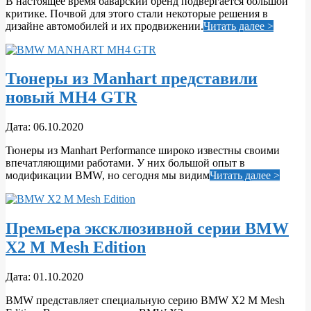
В настоящее время баварский бренд подвергается большой
08
критике. Почвой для этого стали некоторые решения в
дизайне автомобилей и их продвижении.
Читать далее >
Тюнеры из Manhart представили
новый MH4 GTR
2020-
Дата:
06.10.2020
10-
Тюнеры из Manhart Performance широко известны своими
06
впечатляющими работами. У них большой опыт в
модификации BMW, но сегодня мы видим
Читать далее >
Премьера эксклюзивной серии BMW
X2 M Mesh Edition
2020-
Дата:
01.10.2020
10-
BMW представляет специальную серию BMW X2 M Mesh
01