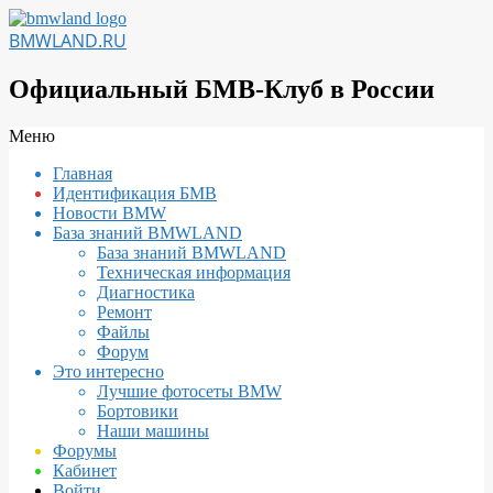
Перейти
к
BMWLAND.RU
содержимому
Официальный БМВ-Клуб в России
Вторичное
Меню
меню
Главная
навигации
Идентификация БМВ
Новости BMW
База знаний BMWLAND
База знаний BMWLAND
Техническая информация
Диагностика
Ремонт
Файлы
Форум
Это интересно
Лучшие фотосеты BMW
Бортовики
Наши машины
Форумы
Кабинет
Войти