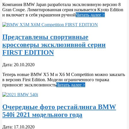
Компания BMW Japan разработала эксклюзивную версию 8
23
Gran Coupe. Лимитированная серия называется Kyoto Edition
и включает в себя украшения ручной
Читать далее >
Представлены спортивные
кроссоверы эксклюзивной серии
FIRST EDITION
2020-
Дата:
20.10.2020
10-
Теперь новые BMW X5 M и X6 M Competition можно заказать
20
в версиях First Edition. Модели ограниченного тиража
привносят эксклюзивность
Читать далее >
Очередные фото рестайлинга BMW
540i 2021 модельного года
2020-
Дата:
17.10.2020