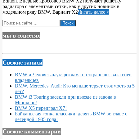
Edition. Впервые кроссовер BMW X2 получает решетку
радиатора с элементами сетки, как у других новинок в
модельном ряду BMW. Вариант X2
Читать далее >
Поиск
мы в соцсетях
Свежие записи
BMW и Человек-паук: реклама на экране вызвала гнев
владельцев
BMW, Mercedes, Audi: Кто меньше теряет стоимость за 5
лет?
BMW i3 Touring засекли при выезде из завода в
Мюнхене!
BMW X5 переиграл X7!
Байканьская гонка классики: девять BMW во главе с
легендой 1935 года!
Свежие комментарии