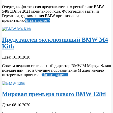
10-
Очередная фотосессия представляет нам рестайлинг BMW
17
540i xDrive 2021 модельного года. Фотографии взяты из
Германии, где компания BMW организовала
презентацию
Читать далее >
Представлен эксклюзивный BMW M4
Kith
2020-
Дата:
16.10.2020
10-
Совсем недавно генеральный директор BMW M Маркус Флаш
16
поведал нам, что в будущем подразделение M ждет немало
интересных проектов с
Читать далее >
Мировая премьера нового BMW 128ti
2020-
Дата:
08.10.2020
10-