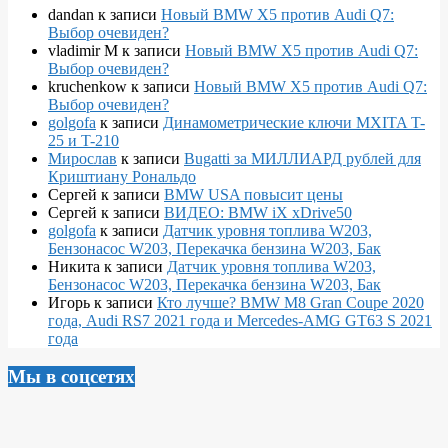
dandan
к записи
Новый BMW X5 против Audi Q7:
Выбор очевиден?
vladimir M
к записи
Новый BMW X5 против Audi Q7:
Выбор очевиден?
kruchenkow
к записи
Новый BMW X5 против Audi Q7:
Выбор очевиден?
golgofa
к записи
Динамометрические ключи MXITA T-
25 и T-210
Мирослав
к записи
Bugatti за МИЛЛИАРД рублей для
Криштиану Рональдо
Сергей
к записи
BMW USA повысит цены
Сергей
к записи
ВИДЕО: BMW iX xDrive50
golgofa
к записи
Датчик уровня топлива W203,
Бензонасос W203, Перекачка бензина W203, Бак
Никита
к записи
Датчик уровня топлива W203,
Бензонасос W203, Перекачка бензина W203, Бак
Игорь
к записи
Кто лучше? BMW M8 Gran Coupe 2020
года, Audi RS7 2021 года и Mercedes-AMG GT63 S 2021
года
Мы в соцсетях