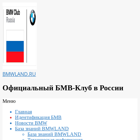
Перейти
к
содержимому
BMWLAND.RU
Официальный БМВ-Клуб в России
Вторичное
Меню
меню
Главная
навигации
Идентификация БМВ
Новости BMW
База знаний BMWLAND
База знаний BMWLAND
Техническая информация