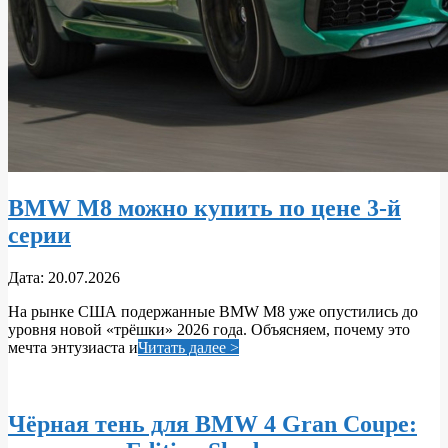
BMW M8 можно купить по цене 3-й
серии
2026-
Дата:
20.07.2026
07-
На рынке США подержанные BMW M8 уже опустились до
20
уровня новой «трёшки» 2026 года. Объясняем, почему это
мечта энтузиаста и
Читать далее >
Чёрная тень для BMW 4 Gran Coupe: