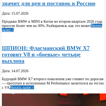
значит для цен и поставок в Россию
2026-
Дата:
15.07.2026
07-
Продажи BMW и MINI в Китае во втором квартале 2026 года
15
просели более чем на 30%. Разбираемся, как это может
Читать
далее >
ШПИОН: Флагманский BMW X7
готовит V8 и «боевые» четыре
выхлопа
2026-
Дата:
14.07.2026
07-
Будущий BMW X7 второго поколения уже гоняют по дорогам
14
— прототип в исполнении M Performance засветился на тестах
с V8,
Читать далее >