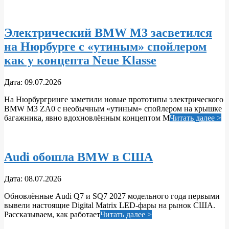
Электрический BMW M3 засветился
на Нюрбурге с «утиным» спойлером
как у концепта Neue Klasse
2026-
Дата:
09.07.2026
07-
На Нюрбургринге заметили новые прототипы электрического
09
BMW M3 ZA0 с необычным «утиным» спойлером на крышке
багажника, явно вдохновлённым концептом M
Читать далее >
Audi обошла BMW в США
2026-
Дата:
08.07.2026
07-
Обновлённые Audi Q7 и SQ7 2027 модельного года первыми
08
вывели настоящие Digital Matrix LED‑фары на рынок США.
Рассказываем, как работает
Читать далее >