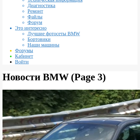
Диагностика
Ремонт
Файлы
Форум
Это интересно
Лучшие фотосеты BMW
Бортовики
Наши машины
Форумы
Кабинет
Войти
Новости BMW
(Page 3)