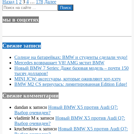
Пагинация
Назад
1
2
3
4
…
178
Далее
Поиск
записей
мы в соцсетях
Свежие записи
Солнце на батарейках: BMW и студенты сделали чудо!
Mercedes возвращает V8! AMG мстит BMW
Новый BMW 7 Series: Даже базовая модель – почти 150
тысяч долларов!
MINI JCW: аксессуары, которые оживляют хот-хэтч
BMW M2 CS вернулась: лимитированная Edition Edge!
Свежие комментарии
dandan
к записи
Новый BMW X5 против Audi Q7:
Выбор очевиден?
vladimir M
к записи
Новый BMW X5 против Audi Q7:
Выбор очевиден?
kruchenkow
к записи
Новый BMW X5 против Audi Q7: