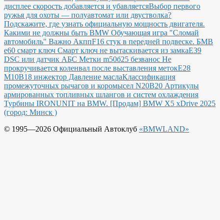
дисплее скорость добавляется и убавляется
Выбор первого
ружья для охоты — полуавтомат или двустволка?
Подскажите, где узнать официальную мощность двигателя.
Какими не должны быть BMW
Обучающая игра "Сломай
автомобиль"
Важно Акпп
F16 стук в передней подвеске.
БМВ
е60 смарт ключ Смарт ключ не вытаскивается из замка
E39
DSC или датчик АБС
Метки m50б25 безванос Не
прокручивается коленвал после выставления меток
Е28
М10В18 инжектор Давление масла
Классификация
промежуточных рычагов и коромысел N20B20
Артикулы
армированных топливных шлангов и систем охлаждения
Турбины IRONUNIT на BMW.
[Продам] BMW X5 xDrive 2025
(город: Минск )
© 1995—2026 Официальный Автоклуб
«BMWLAND»