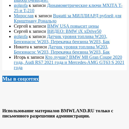
Выбор очевиден?
golgofa
к записи
Динамометрические ключи MXITA T-
25 и T-210
Мирослав
к записи
Bugatti за МИЛЛИАРД рублей для
Криштиану Рональдо
Сергей
к записи
BMW USA повысит цены
Сергей
к записи
ВИДЕО: BMW iX xDrive50
golgofa
к записи
Датчик уровня топлива W203,
Бензонасос W203, Перекачка бензина W203, Бак
Никита
к записи
Датчик уровня топлива W203,
Бензонасос W203, Перекачка бензина W203, Бак
Игорь
к записи
Кто лучше? BMW M8 Gran Coupe 2020
года, Audi RS7 2021 года и Mercedes-AMG GT63 S 2021
года
Мы в соцсетях
Использование материалов BMWLAND.RU только с
письменного разрешения администрации.