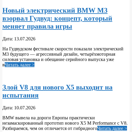
Новый электрический BMW M3
взорвал Гудвуд: концепт, который
меняет правила игры
2026-
Дата:
13.07.2026
07-
На Гудвудском фестивале скорости показали электрический
13
M3 будущего — агрессивный дизайн, четырёхмоторная
силовая установка и обещание серийного выпуска уже
в
Читать далее >
Злой V8 для нового X5 выходит на
испытания
2026-
Дата:
10.07.2026
07-
BMW вывела на дороги Европы практически
10
незамаскированный прототип нового X5 M Performance с V8.
Разбираемся, чем он отличается от гибридного
Читать далее >