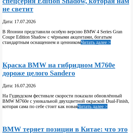
спецсерия Edition Shadow, которая нам
не светит
2026-
Дата:
17.07.2026
07-
В Японии представили особую версию BMW 4 Series Gran
17
Coupe Edition Shadow с чёрными акцентами, богатым
стандартным оснащением и ценником
Читать далее >
Краска BMW на гибридном M760e
дороже целого Sandero
2026-
Дата:
16.07.2026
07-
На Гудвудском фестивале скорости показали обновлённый
16
BMW M760e с уникальной двухцветной окраской Dual‑Finish,
которая сама по себе стоит как новая
Читать далее >
BMW теряет позиции в Китае: что это