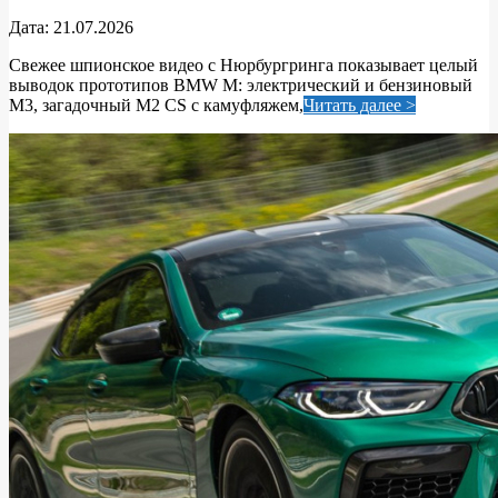
2026-
Дата:
21.07.2026
07-
Свежее шпионское видео с Нюрбургринга показывает целый
21
выводок прототипов BMW M: электрический и бензиновый
M3, загадочный M2 CS с камуфляжем,
Читать далее >